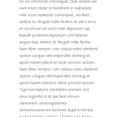
ex ea commodo consequat. Duis autem vel
eum iriure dolor in hendrerit in vulputate
velit esse molestie consequat, vel illum
dolore eu feugiat nulla facilisis at vero eros
et accumsan et iusto odio dignissim qui
blandit praesent luptatum zzril delenit
augue duis dolore te feugait nulla facilisi.
Nam liber tempor cum soluta nobis eleifend
option congue nihil imperdiet doming id
quod mazim placerat facer possim assum.
Nam liber tempor cum soluta nobis eleifend
option congue nihil imperdiet doming id
quod mazim placerat facer possim assum.
Typi non habent claritatem insitam; est
usus legentis in iis qui facit eorum
claritatem. Investigationes
demonstraverunt lectores legere me lius
quod ii legunt saepius. Claritas est etiam