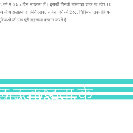
 घंटे, वर्ष में 365 दिन उपलब्ध हैं। इसकी गिनती बांसवाड़ा शहर के टॉप 10
ें उच्च योग्य सलाहकार, चिकित्सक, सर्जन, एनेस्थेटिस्ट, चिकित्सा तकनीशियन
विधाओं की एक पूरी श्रृंखला प्रदान करते हैं।
 उत्कृष्टता के
तरीय
विशेषज्ञ
ोइंटेस्टाइनल और
र्पित
पिक प्रक्रियाएं