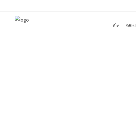
होम
हमार